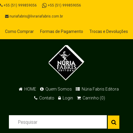
+55 (51) 999859056
+55 (51) 999859056
nuriafabris@livrariafabris.com.br
Como Comprar
Formas de Pagamento
Trocas e Devoluções
HOME
Quem Somos
Núria Fabris Editora
Contato
Login
Carrinho (0)