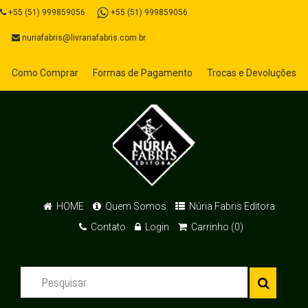
+55 (51) 999859056
+55 (51) 999859056
nuriafabris@livrariafabris.com.br
Como Comprar
Formas de Pagamento
Trocas e Devoluções
HOME
Quem Somos
Núria Fabris Editora
Contato
Login
Carrinho (0)