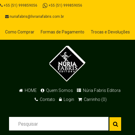
+55 (51) 999859056
+55 (51) 999859056
nuriafabris@livrariafabris.com.br
Como Comprar
Formas de Pagamento
Trocas e Devoluções
HOME
Quem Somos
Núria Fabris Editora
Contato
Login
Carrinho (0)