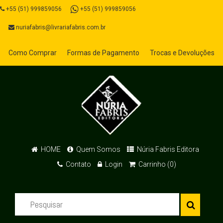
+55 (51) 999859056
+55 (51) 999859056
nuriafabris@livrariafabris.com.br
Como Comprar
Formas de Pagamento
Trocas e Devoluções
HOME
Quem Somos
Núria Fabris Editora
Contato
Login
Carrinho (0)