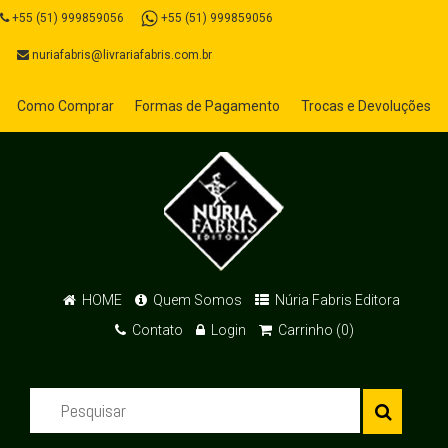
+55 (51) 999859056
+55 (51) 999859056
nuriafabris@livrariafabris.com.br
Como Comprar
Formas de Pagamento
Trocas e Devoluções
HOME
Quem Somos
Núria Fabris Editora
Contato
Login
Carrinho (0)