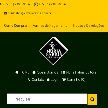
+55 (51) 999859056
+55 (51) 999859056
nuriafabris@livrariafabris.com.br
Como Comprar
Formas de Pagamento
Trocas e Devoluções
HOME
Quem Somos
Núria Fabris Editora
Contato
Login
Carrinho (0)