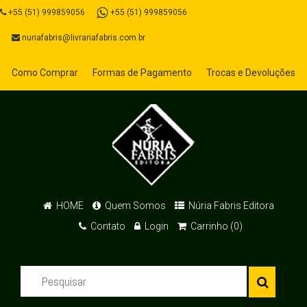
+55 (51) 999859056
+55 (51) 999859056
nuriafabris@livrariafabris.com.br
Como Comprar
Formas de Pagamento
Trocas e Devoluções
HOME
Quem Somos
Núria Fabris Editora
Contato
Login
Carrinho (0)