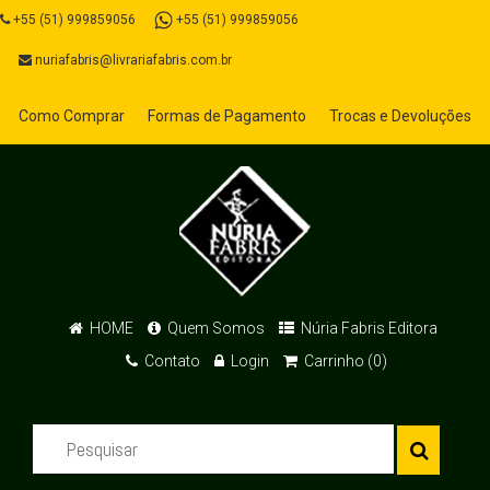
+55 (51) 999859056
+55 (51) 999859056
nuriafabris@livrariafabris.com.br
Como Comprar
Formas de Pagamento
Trocas e Devoluções
HOME
Quem Somos
Núria Fabris Editora
Contato
Login
Carrinho (0)