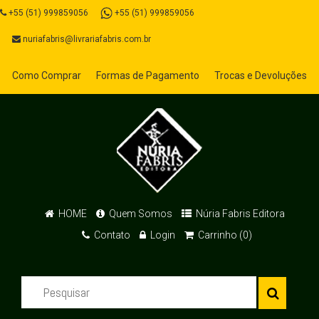
+55 (51) 999859056
+55 (51) 999859056
nuriafabris@livrariafabris.com.br
Como Comprar
Formas de Pagamento
Trocas e Devoluções
HOME
Quem Somos
Núria Fabris Editora
Contato
Login
Carrinho (0)