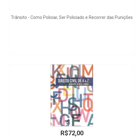
liciado e Recorrer das Punições
Direito Admini
,00
R$60,