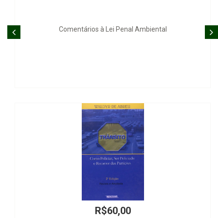
 Penal Ambiental
Teoría Pura de
,00
R$65,