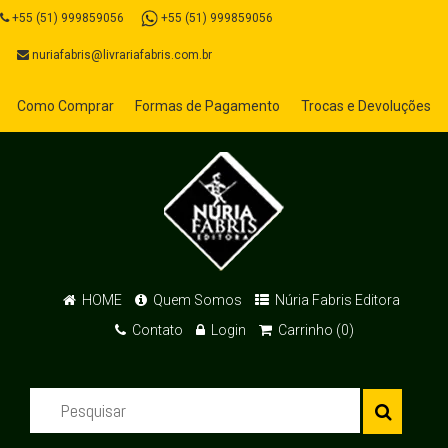
+55 (51) 999859056
+55 (51) 999859056
nuriafabris@livrariafabris.com.br
Como Comprar
Formas de Pagamento
Trocas e Devoluções
HOME
Quem Somos
Núria Fabris Editora
Contato
Login
Carrinho (0)