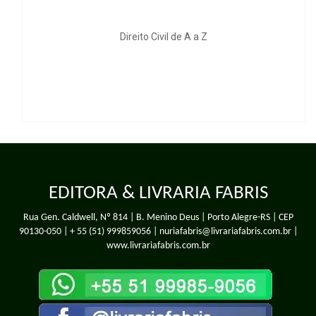
l de A a Z
Direito e Dem
EDITORA & LIVRARIA FABRIS
Rua Gen. Caldwell, Nº 814 | B. Menino Deus | Porto Alegre-RS | CEP
90130-050 |
+ 55 (51) 999859056
| nuriafabris@livrariafabris.com.br |
www.livrariafabris.com.br