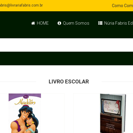
bris@livrariafabris.com.br
Como Com
HOME
Quem Somos
Núria Fabris Ed
LIVRO ESCOLAR