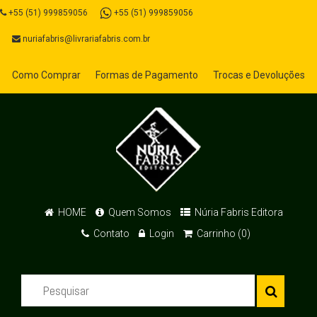
+55 (51) 999859056
+55 (51) 999859056
nuriafabris@livrariafabris.com.br
Como Comprar
Formas de Pagamento
Trocas e Devoluções
HOME
Quem Somos
Núria Fabris Editora
Contato
Login
Carrinho (0)