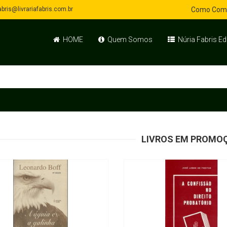
bris@livrariafabris.com.br
Como Com
HOME
Quem Somos
Núria Fabris Ed
LIVROS EM PROMO