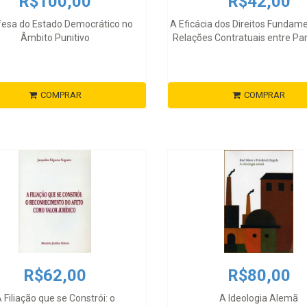
R$100,00
R$42,00
fesa do Estado Democrático no
A Eficácia dos Direitos Fundam
Âmbito Punitivo
Relações Contratuais entre Par
COMPRAR
COMPRAR
R$62,00
R$80,00
 Filiação que se Constrói: o
A Ideologia Alemã