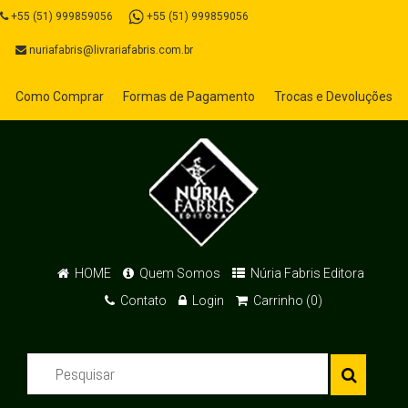
+55 (51) 999859056
+55 (51) 999859056
nuriafabris@livrariafabris.com.br
Como Comprar
Formas de Pagamento
Trocas e Devoluções
HOME
Quem Somos
Núria Fabris Editora
Contato
Login
Carrinho (0)