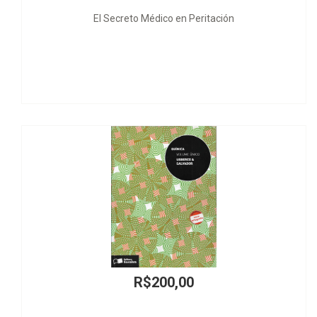
reto Médico en Peritación
O Problema da Históri
R$200,00