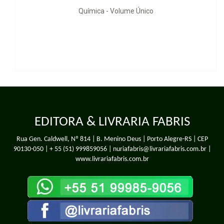
ímica - Volume Único
Contra
EDITORA & LIVRARIA FABRIS
Rua Gen. Caldwell, Nº 814 | B. Menino Deus | Porto Alegre-RS | CEP
90130-050 |
+ 55 (51) 999859056
| nuriafabris@livrariafabris.com.br |
www.livrariafabris.com.br