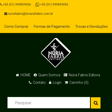
+55 (51) 999859056
+55 (51) 999859056
nuriafabris@livrariafabris.com.br
Como Comprar
Formas de Pagamento
Trocas e Devoluções
HOME
Quem Somos
Núria Fabris Editora
Contato
Login
Carrinho (0)