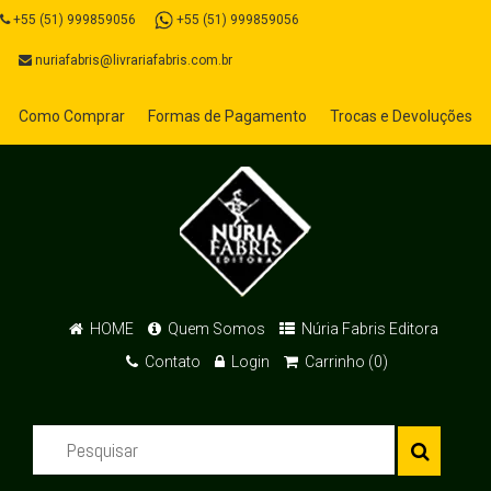
+55 (51) 999859056
+55 (51) 999859056
nuriafabris@livrariafabris.com.br
Como Comprar
Formas de Pagamento
Trocas e Devoluções
HOME
Quem Somos
Núria Fabris Editora
Contato
Login
Carrinho (0)