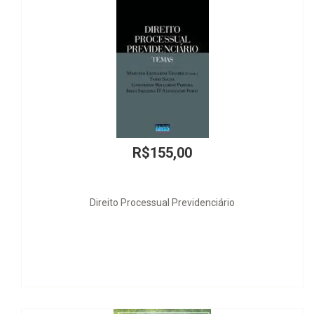
R$155,00
ito Processual Previdenciário
Li