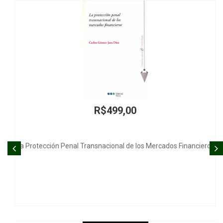
R$499,00
l Transnacional de los Mercados Financieros
Teoria Sociol