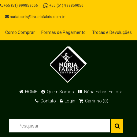
+55 (51) 999859056
+55 (51) 999859056
nuriafabris@livrariafabris.com.br
Como Comprar
Formas de Pagamento
Trocas e Devoluções
HOME
Quem Somos
Núria Fabris Editora
Contato
Login
Carrinho (0)