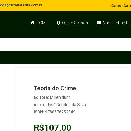
bris@livrariafabris.com.br
Como Com
HOME
Quem Somos
Núria Fabris Ed
Teoria do Crime
Editora:
Millennium
Autor:
José Geraldo da Silva
ISBN:
9788576252849
R$107,00