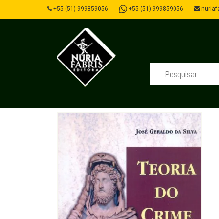
+55 (51) 999859056
+55 (51) 999859056
nuriafa