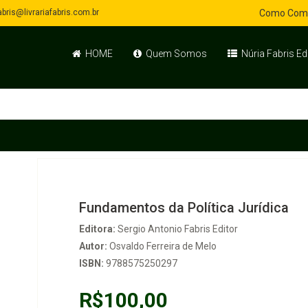
bris@livrariafabris.com.br
Como Com
HOME
Quem Somos
Núria Fabris Ed
Fundamentos da Política Jurídica
Editora:
Sergio Antonio Fabris Editor
Autor:
Osvaldo Ferreira de Melo
ISBN:
9788575250297
R$100,00