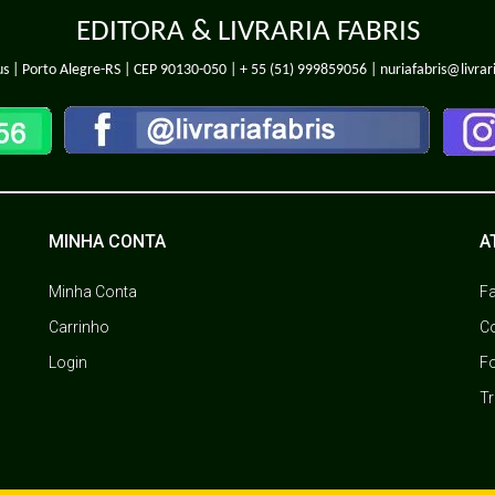
EDITORA & LIVRARIA FABRIS
s | Porto Alegre-RS | CEP 90130-050 |
+ 55 (51) 999859056
| nuriafabris@livrar
MINHA CONTA
A
Minha Conta
F
Carrinho
C
Login
F
T