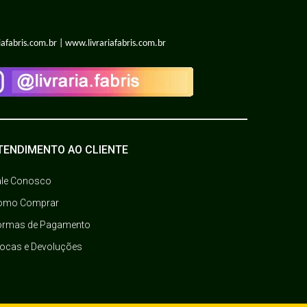
iafabris.com.br | www.livrariafabris.com.br
TENDIMENTO AO CLIENTE
ale Conosco
omo Comprar
ormas de Pagamento
rocas e Devoluções