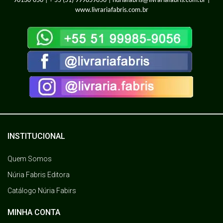
90130-050 |
+ 55 (51) 999859056
| nuriafabris@livrariafabris.com.br |
www.livrariafabris.com.br
INSTITUCIONAL
Quem Somos
Núria Fabris Editora
Catálogo Núria Fabirs
MINHA CONTA