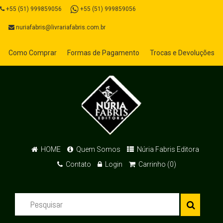
+55 (51) 999859056
+55 (51) 999859056
nuriafabris@livrariafabris.com.br
Como Comprar
Formas de Pagamento
Trocas e Devoluções
HOME
Quem Somos
Núria Fabris Editora
Contato
Login
Carrinho (0)