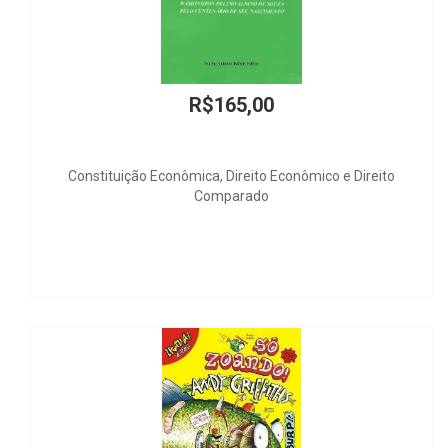
5,00
R$40,
reito Econômico e Direito
Sentença 
rado