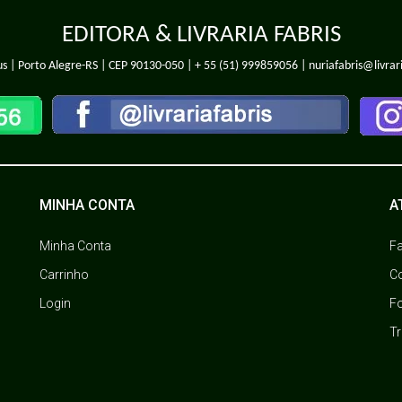
EDITORA & LIVRARIA FABRIS
s | Porto Alegre-RS | CEP 90130-050 |
+ 55 (51) 999859056
| nuriafabris@livrar
MINHA CONTA
A
Minha Conta
F
Carrinho
C
Login
F
T