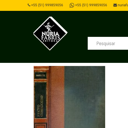
+55 (51) 999859056
+55 (51) 999859056
nuriafa