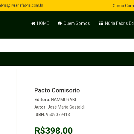
bris@livrariafabris.com.br
Como Com
HOME
Quem Somos
Núria Fabris Ed
Pacto Comisorio
Editora:
HAMMURABI
Autor:
José María Gastaldi
ISBN:
9509079413
R$398,00