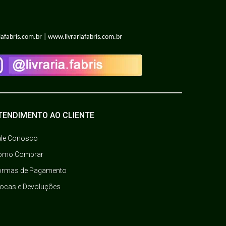
iafabris.com.br | www.livrariafabris.com.br
TENDIMENTO AO CLIENTE
ale Conosco
omo Comprar
ormas de Pagamento
rocas e Devoluções