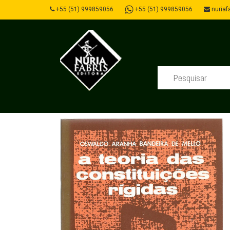
+55 (51) 999859056
+55 (51) 999859056
nuriafa