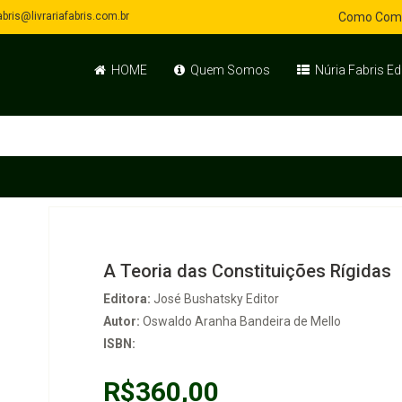
bris@livrariafabris.com.br
Como Com
HOME
Quem Somos
Núria Fabris Ed
A Teoria das Constituições Rígidas
Editora:
José Bushatsky Editor
Autor:
Oswaldo Aranha Bandeira de Mello
ISBN:
R$360,00