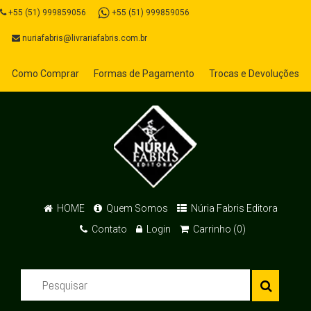
+55 (51) 999859056
+55 (51) 999859056
nuriafabris@livrariafabris.com.br
Como Comprar
Formas de Pagamento
Trocas e Devoluções
HOME
Quem Somos
Núria Fabris Editora
Contato
Login
Carrinho (0)