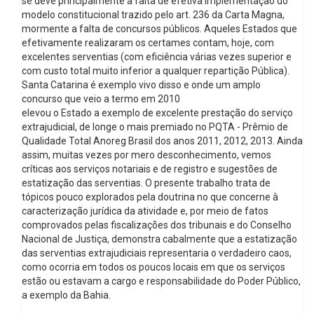
se deve principalmente à falta de efetiva implementação do
modelo constitucional trazido pelo art. 236 da Carta Magna,
mormente a falta de concursos públicos. Aqueles Estados que
efetivamente realizaram os certames contam, hoje, com
excelentes serventias (com eficiência várias vezes superior e
com custo total muito inferior a qualquer repartição Pública).
Santa Catarina é exemplo vivo disso e onde um amplo
concurso que veio a termo em 2010
elevou o Estado a exemplo de excelente prestação do serviço
extrajudicial, de longe o mais premiado no PQTA - Prêmio de
Qualidade Total Anoreg Brasil dos anos 2011, 2012, 2013. Ainda
assim, muitas vezes por mero desconhecimento, vemos
críticas aos serviços notariais e de registro e sugestões de
estatização das serventias. O presente trabalho trata de
tópicos pouco explorados pela doutrina no que concerne à
caracterização jurídica da atividade e, por meio de fatos
comprovados pelas fiscalizações dos tribunais e do Conselho
Nacional de Justiça, demonstra cabalmente que a estatização
das serventias extrajudiciais representaria o verdadeiro caos,
como ocorria em todos os poucos locais em que os serviços
estão ou estavam a cargo e responsabilidade do Poder Público,
a exemplo da Bahia.