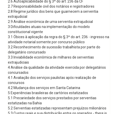
2.6 Autoaplicabilidade do § 3º do art. 236 da CF
2.7 Responsabilidade civil dos notários e registradores
2.8 Regime jurídico dos bens que guarnecem a serventia
extrajudicial
2.9 Análise econômica de uma serventia extrajudicial
3 Dificuldades atuais na implementação do modelo
constitucional vigente
3.1 Óbices à aplicação da regra do § 3º do art. 236 - ingresso na
atividade notarial somente por concurso público
3.2 Reconhecimento de sucessão trabalhista por parte do
delegatário concursado
3.3 Inviabilidade econômica de milhares de serventias
extrajudiciais
4 Análise da qualidade da atividade exercida por delegatários
concursados
4.1 Avaliação dos serviços paulistas após realização de
concursos
4.2 Mudança dos serviços em Santa Catarina
5 Experiências brasileiras de cartórios estatizados
5.1 Precariedade dos serviços prestados por serventias
estatizadas na Bahia
5.2 Serventias estatizadas representam prejuízos milionários
5.3 Custos reais e sua distribuição entre os onerados - there is