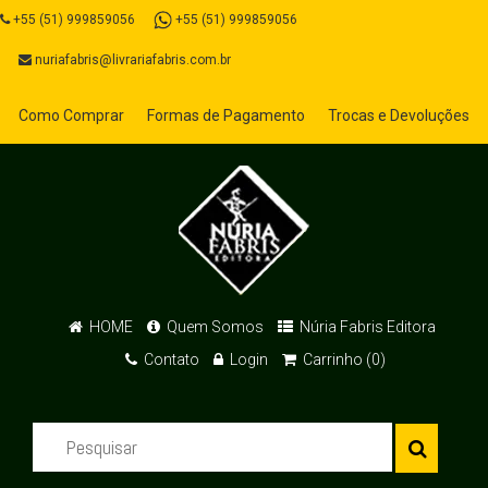
+55 (51) 999859056
+55 (51) 999859056
nuriafabris@livrariafabris.com.br
Como Comprar
Formas de Pagamento
Trocas e Devoluções
HOME
Quem Somos
Núria Fabris Editora
Contato
Login
Carrinho (0)