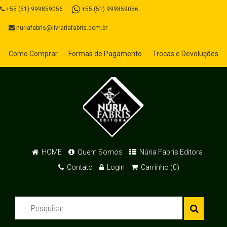
+55 (51) 999859056
+55 (51) 999859056
nuriafabris@livrariafabris.com.br
Como Comprar
Formas de Pagamento
Trocas e Devoluções
HOME
Quem Somos
Núria Fabris Editora
Contato
Login
Carrinho (0)