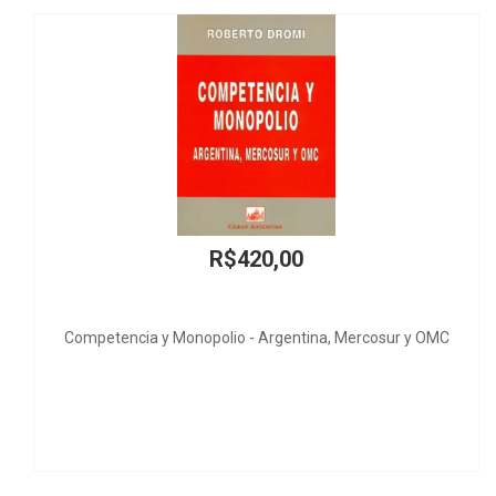
R$420,00
cia y Monopolio - Argentina, Mercosur y OMC
O Pro