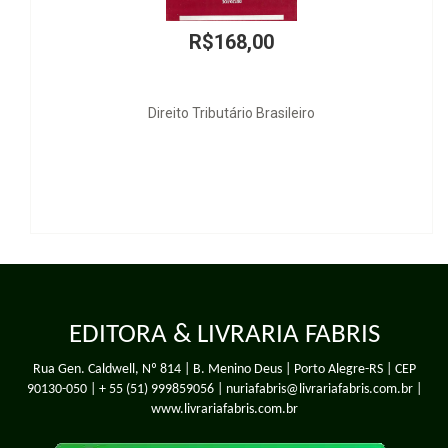
R$168,00
Direito Tributário Brasileiro
EDITORA & LIVRARIA FABRIS
Rua Gen. Caldwell, Nº 814 | B. Menino Deus | Porto Alegre-RS | CEP
90130-050 |
+ 55 (51) 999859056
| nuriafabris@livrariafabris.com.br |
www.livrariafabris.com.br