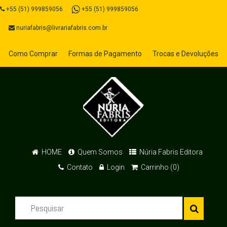
+55 (51) 999859056
+55 (51) 999859056
nuriafabris@livrariafabris.com.br
Como Comprar
Formas de Pagamento
Trocas e Devoluções
HOME
Quem Somos
Núria Fabris Editora
Contato
Login
Carrinho (0)