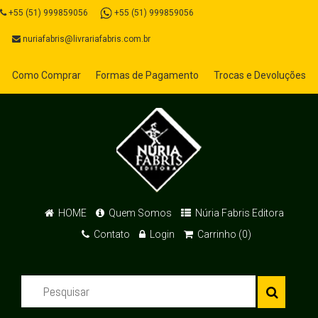
+55 (51) 999859056
+55 (51) 999859056
nuriafabris@livrariafabris.com.br
Como Comprar
Formas de Pagamento
Trocas e Devoluções
HOME
Quem Somos
Núria Fabris Editora
Contato
Login
Carrinho (0)