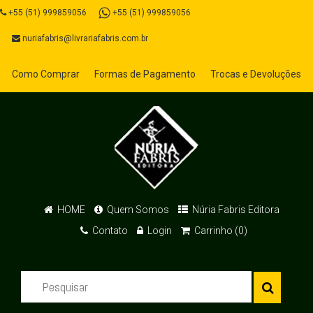
+55 (51) 999859056
+55 (51) 999859056
nuriafabris@livrariafabris.com.br
Como Comprar
Formas de Pagamento
Trocas e Devoluções
HOME
Quem Somos
Núria Fabris Editora
Contato
Login
Carrinho (0)