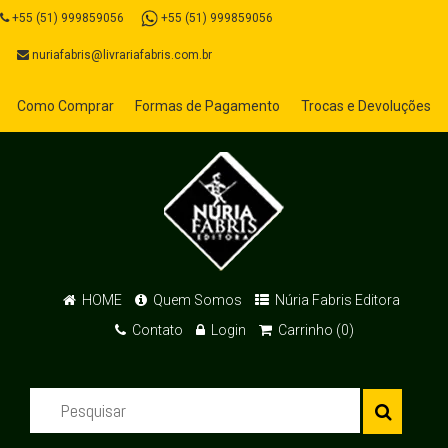
+55 (51) 999859056
+55 (51) 999859056
nuriafabris@livrariafabris.com.br
Como Comprar
Formas de Pagamento
Trocas e Devoluções
HOME
Quem Somos
Núria Fabris Editora
Contato
Login
Carrinho (0)