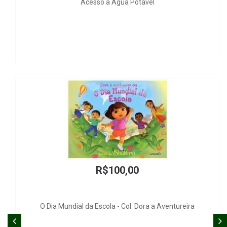
ua Potável
Justiça e Ética - Ensaios 
0,00
R$140
 Col. Dora a Aventureira