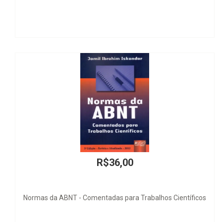
,00
R$45,
 para Trabalhos Científicos
Autonomia e Nor