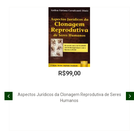
,00
R$100
agem Reprodutiva de Seres
Notas e Registro
nos