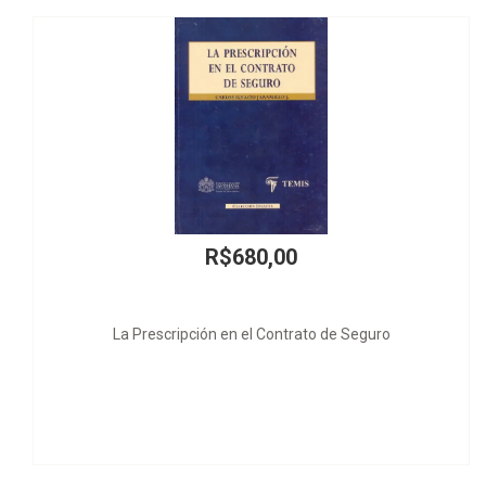
0,00
R$35,
l Contrato de Seguro
A Verdade sobre a Auto