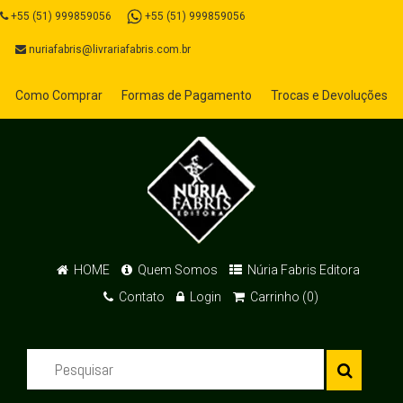
+55 (51) 999859056
+55 (51) 999859056
nuriafabris@livrariafabris.com.br
Como Comprar
Formas de Pagamento
Trocas e Devoluções
HOME
Quem Somos
Núria Fabris Editora
Contato
Login
Carrinho (0)