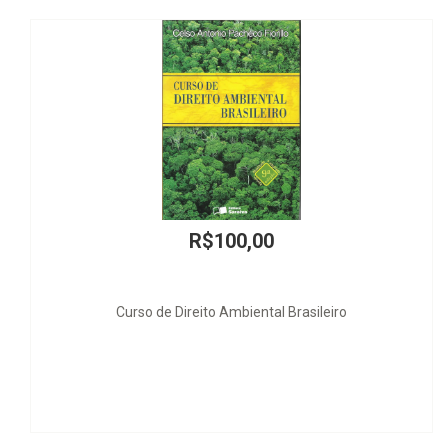
0,00
R$100
biental Brasileiro
Constituição, Sistemas Sociai