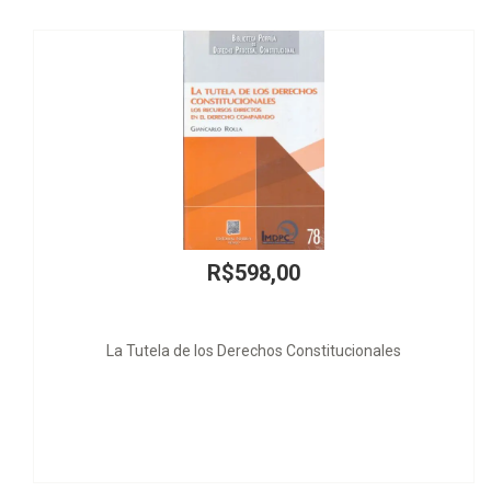
8,00
R$210
chos Constitucionales
La Constitució