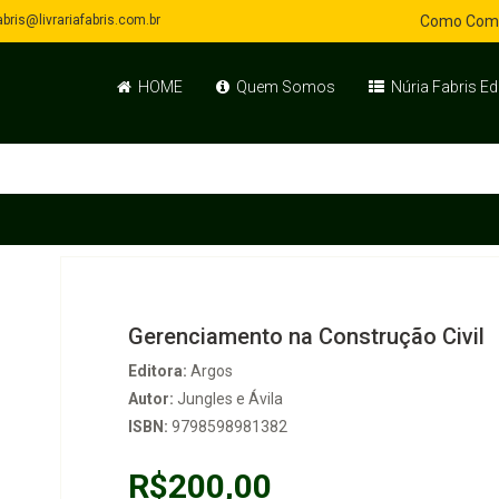
bris@livrariafabris.com.br
Como Com
HOME
Quem Somos
Núria Fabris Ed
Gerenciamento na Construção Civil
Editora:
Argos
Autor:
Jungles e Ávila
ISBN:
9798598981382
R$200,00