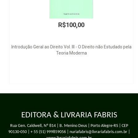
R$100,00
 ao Direito Vol. III - O Direito não Estudado pela
C
Teoria Moderna
EDITORA & LIVRARIA FABRIS
Rua Gen. Caldwell, Nº 814 | B. Menino Deus | Porto Alegre-RS | CEP
90130-050 |
+ 55 (51) 999859056
| nuriafabris@livrariafabris.com.br |