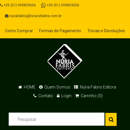
+55 (51) 999859056
+55 (51) 999859056
nuriafabris@livrariafabris.com.br
Como Comprar
Formas de Pagamento
Trocas e Devoluções
HOME
Quem Somos
Núria Fabris Editora
Contato
Login
Carrinho (0)