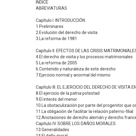
ÍNDICE
ABREVIATURAS
Capítulo I. INTRODUCCIÓN
1.Preliminares
2.Evolución del derecho de visita
3.La reforma de 1981
Capítulo II. EFECTOS DE LAS CRISIS MATRIMONIAL
4.El derecho de visita y los procesos matrimoniales
5.La reforma de 2005
6.Contenido y naturaleza de este derecho
7.Ejercicio normal y anormal del mismo
Capítulo III. EL EJERCICIO DEL DERECHO DE VISITA E
8.El ejercicio de la patria potestad
9.El interés del menor
10.La obstaculización por parte del progenitor que o
11.La obligación de facilitar la relación paterno-filial
12.Anotaciones de derecho alemán y derecho franc
Capítulo IV. SOBRE LOS DAÑOS MORALES
13.Generalidades
14.El daño moral