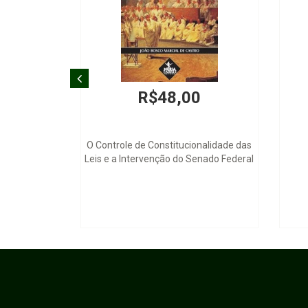
R$648,00
R
Introducción al Derecho Obra en
Direito Civil
Construcción