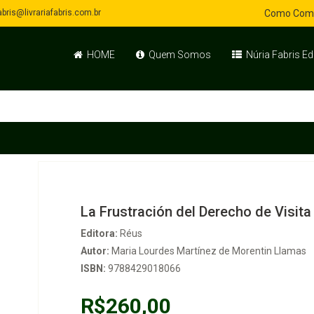
bris@livrariafabris.com.br
Como Com
HOME
Quem Somos
Núria Fabris Ed
La Frustración del Derecho de Visita
Editora:
Réus
Autor:
Maria Lourdes Martínez de Morentin Llamas
ISBN:
9788429018066
R$260,00