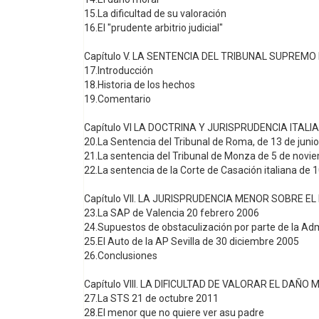
15.La dificultad de su valoración
16.El "prudente arbitrio judicial"
Capítulo V. LA SENTENCIA DEL TRIBUNAL SUPREMO 
17.Introducción
18.Historia de los hechos
19.Comentario
Capítulo VI LA DOCTRINA Y JURISPRUDENCIA ITALI
20.La Sentencia del Tribunal de Roma, de 13 de juni
21.La sentencia del Tribunal de Monza de 5 de novi
22.La sentencia de la Corte de Casación italiana de
Capítulo VII. LA JURISPRUDENCIA MENOR SOBRE E
23.La SAP de Valencia 20 febrero 2006
24.Supuestos de obstaculización por parte de la Adm
25.El Auto de la AP Sevilla de 30 diciembre 2005
26.Conclusiones
Capítulo VIII. LA DIFICULTAD DE VALORAR EL DAÑO
27.La STS 21 de octubre 2011
28.El menor que no quiere ver asu padre