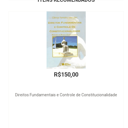
R$150,00
entais e Controle de Constitucionalidade
La Nueva Dimensión
Humano