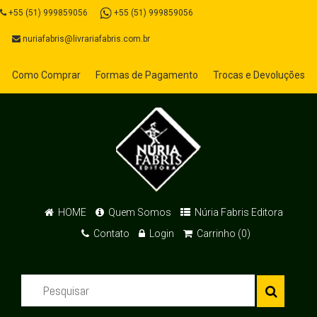
+55 (51) 999859056
+55 (51) 999859056
nuriafabris@livrariafabris.com.br
Como Comprar
Formas de Pagamento
Trocas e Devoluções
HOME
Quem Somos
Núria Fabris Editora
Contato
Login
Carrinho (0)