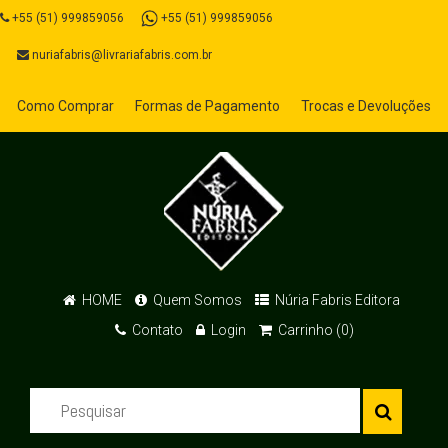
+55 (51) 999859056
+55 (51) 999859056
nuriafabris@livrariafabris.com.br
Como Comprar
Formas de Pagamento
Trocas e Devoluções
HOME
Quem Somos
Núria Fabris Editora
Contato
Login
Carrinho (0)