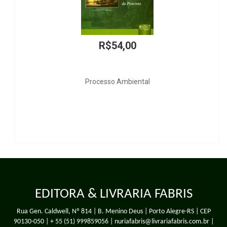
R$720,00
Caso Fortuito e Teoria da Imprevisão
EDITORA & LIVRARIA FABRIS
Rua Gen. Caldwell, Nº 814 | B. Menino Deus | Porto Alegre-RS | CEP
90130-050 |
+ 55 (51) 999859056
| nuriafabris@livrariafabris.com.br |