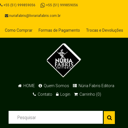
+55 (51) 999859056
+55 (51) 999859056
nuriafabris@livrariafabris.com.br
Como Comprar
Formas de Pagamento
Trocas e Devoluções
HOME
Quem Somos
Núria Fabris Editora
Contato
Login
Carrinho (0)