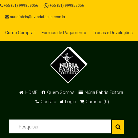
+55 (51) 999859056
+55 (51) 999859056
nuriafabris@livrariafabris.com.br
Como Comprar
Formas de Pagamento
Trocas e Devoluções
HOME
Quem Somos
Núria Fabris Editora
Contato
Login
Carrinho (0)