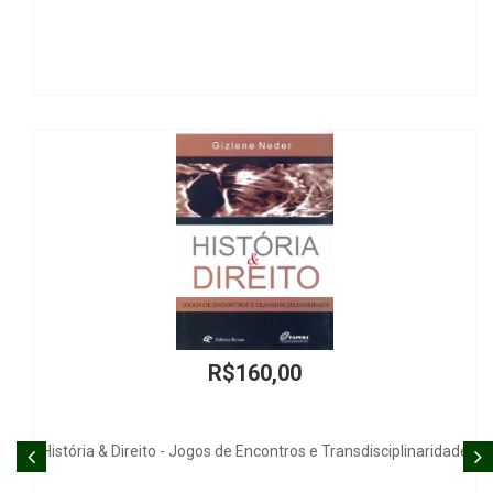
R$160,00
to - Jogos de Encontros e Transdisciplinaridade
Emenda do