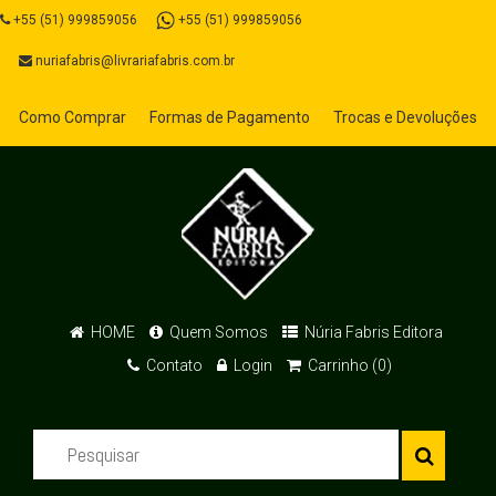
+55 (51) 999859056
+55 (51) 999859056
nuriafabris@livrariafabris.com.br
Como Comprar
Formas de Pagamento
Trocas e Devoluções
HOME
Quem Somos
Núria Fabris Editora
Contato
Login
Carrinho (0)