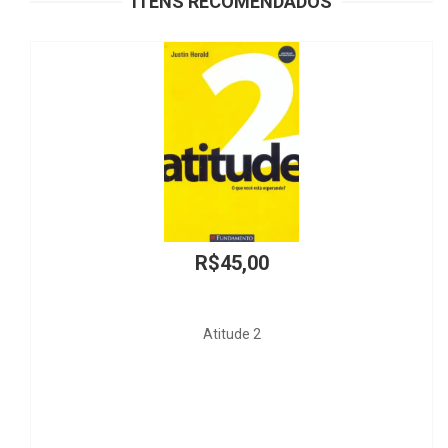
ITENS RECOMENDADOS
R$45,00
Atitude 2
O Po