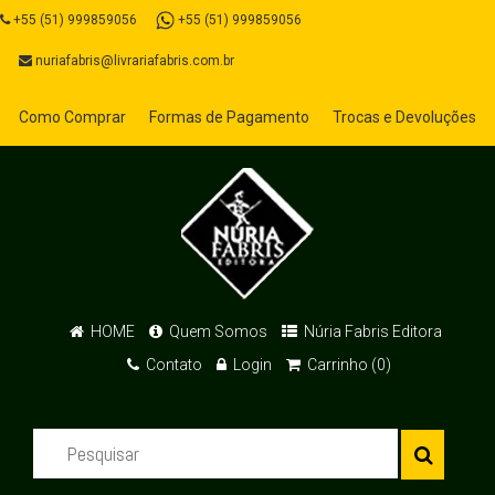
+55 (51) 999859056
+55 (51) 999859056
nuriafabris@livrariafabris.com.br
Como Comprar
Formas de Pagamento
Trocas e Devoluções
HOME
Quem Somos
Núria Fabris Editora
Contato
Login
Carrinho (0)