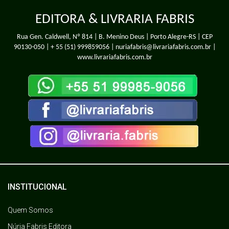
EDITORA & LIVRARIA FABRIS
Rua Gen. Caldwell, Nº 814 | B. Menino Deus | Porto Alegre-RS | CEP
90130-050 |
+ 55 (51) 999859056
| nuriafabris@livrariafabris.com.br |
www.livrariafabris.com.br
INSTITUCIONAL
Quem Somos
Núria Fabris Editora