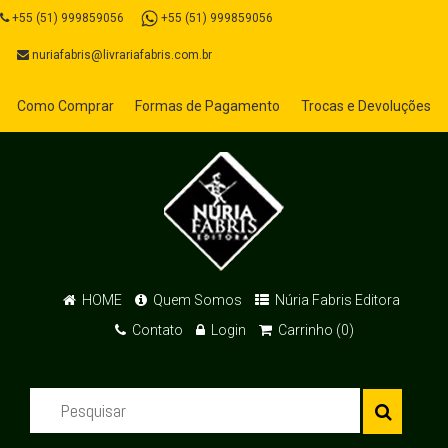
+55 (51) 999859056
+55 (51) 999859056
nuriafabris@livrariafabris.com.br
Como Comprar
Formas de Pagamento
Trocas e Devoluções
HOME
Quem Somos
Núria Fabris Editora
Contato
Login
Carrinho (0)