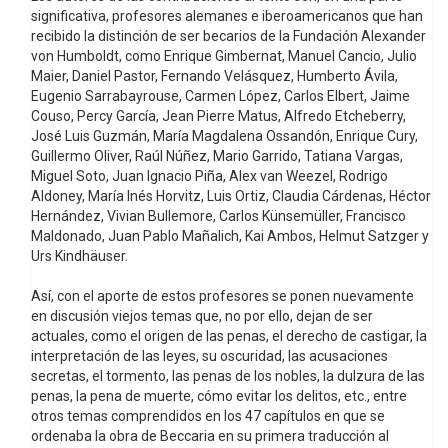
significativa, profesores alemanes e iberoamericanos que han
recibido la distinción de ser becarios de la Fundación Alexander
von Humboldt, como Enrique Gimbernat, Manuel Cancio, Julio
Maier, Daniel Pastor, Fernando Velásquez, Humberto Ávila,
Eugenio Sarrabayrouse, Carmen López, Carlos Elbert, Jaime
Couso, Percy García, Jean Pierre Matus, Alfredo Etcheberry,
José Luis Guzmán, María Magdalena Ossandón, Enrique Cury,
Guillermo Oliver, Raúl Núñez, Mario Garrido, Tatiana Vargas,
Miguel Soto, Juan Ignacio Piña, Alex van Weezel, Rodrigo
Aldoney, María Inés Horvitz, Luis Ortiz, Claudia Cárdenas, Héctor
Hernández, Vivian Bullemore, Carlos Künsemüller, Francisco
Maldonado, Juan Pablo Mañalich, Kai Ambos, Helmut Satzger y
Urs Kindhäuser.
Así, con el aporte de estos profesores se ponen nuevamente
en discusión viejos temas que, no por ello, dejan de ser
actuales, como el origen de las penas, el derecho de castigar, la
interpretación de las leyes, su oscuridad, las acusaciones
secretas, el tormento, las penas de los nobles, la dulzura de las
penas, la pena de muerte, cómo evitar los delitos, etc., entre
otros temas comprendidos en los 47 capítulos en que se
ordenaba la obra de Beccaria en su primera traducción al