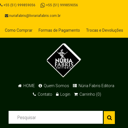
+55 (51) 999859056
+55 (51) 999859056
nuriafabris@livrariafabris.com.br
Como Comprar
Formas de Pagamento
Trocas e Devoluções
HOME
Quem Somos
Núria Fabris Editora
Contato
Login
Carrinho (0)