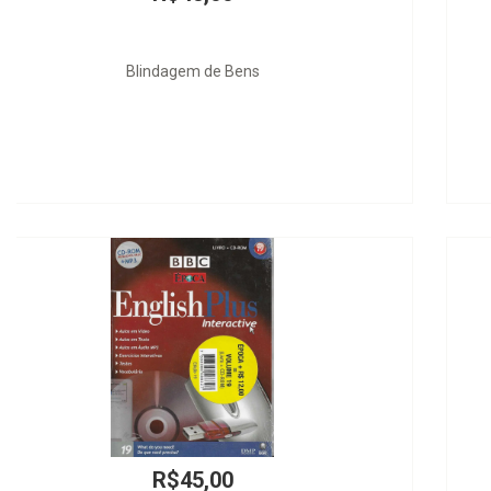
Lesiones por ProcedimientosEstéticos
R$90,00