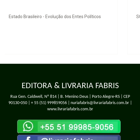
SCOOBY-DOO - O MONSTRO DA CORRIDA DE CARROS
EDITORA & LIVRARIA FABRIS
Rua Gen. Caldwell, Nº 814 | B. Menino Deus | Porto Alegre-RS | CEP
90130-050 |
+ 55 (51) 999859056
| nuriafabris@livrariafabris.com.br |
www.livrariafabris.com.br