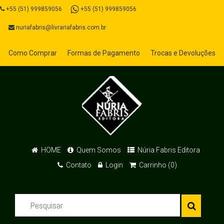
+55 (51) 999859056
+55 (51) 999859056
nuriafabris@livrariafabris.com.br
Como Comprar
Formas de Pagamento
Trocas e Devoluções
HOME
Quem Somos
Núria Fabris Editora
Contato
Login
Carrinho (0)