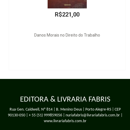
R$240,00
Teoria Geral das Normas
EDITORA & LIVRARIA FABRIS
Rua Gen. Caldwell, Nº 814 | B. Menino Deus | Porto Alegre-RS | CEP
90130-050 |
+ 55 (51) 999859056
| nuriafabris@livrariafabris.com.br |
www.livrariafabris.com.br