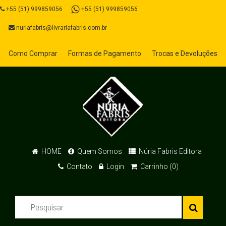
+55 (51) 999859056
+55 (51) 999859056
nuriafabris@livrariafabris.com.br
Como Comprar
Formas de Pagamento
Trocas e Devoluções
HOME
Quem Somos
Núria Fabris Editora
Contato
Login
Carrinho (0)