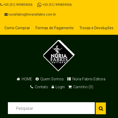
+55 (51) 999859056
+55 (51) 999859056
nuriafabris@livrariafabris.com.br
Como Comprar
Formas de Pagamento
Trocas e Devoluções
HOME
Quem Somos
Núria Fabris Editora
Contato
Login
Carrinho (0)