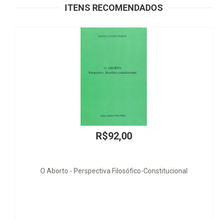
ITENS RECOMENDADOS
R$114,00
tucional
A Antecipação da Tutela em Face da Incontrovérs
Art. 273 do CPC