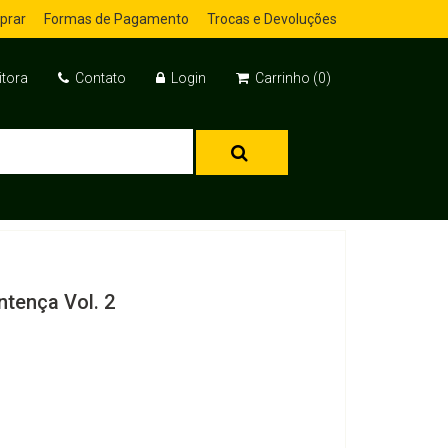
prar
Formas de Pagamento
Trocas e Devoluções
itora
Contato
Login
Carrinho (0)
ntença Vol. 2