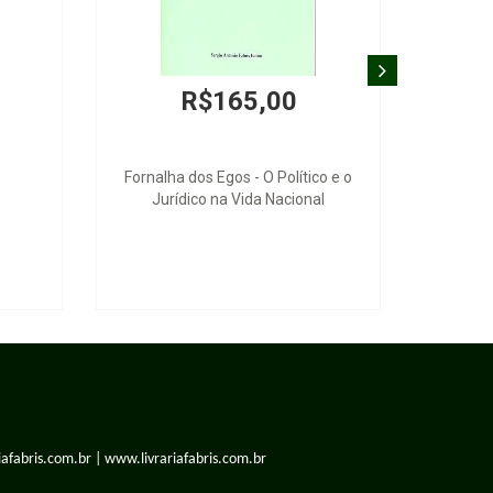
,00
R$50,00
e bis in idem
Princípios de Direito do Trabalho
iafabris.com.br | www.livrariafabris.com.br