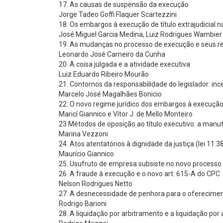
17. As causas de suspensão da execução
Jorge Tadeo Goffi Flaquer Scartezzini
18. Os embargos à execução de título extrajudicial 
José Miguel Garcia Medina, Luiz Rodrigues Wambier
19. As mudanças no processo de execução e seus re
Leonardo José Carneiro da Cunha
20. A coisa julgada e a atividade executiva
Luiz Eduardo Ribeiro Mourão
21. Contornos da responsabilidade do legislador: in
Marcelo José Magalhães Bonicio
22. O novo regime jurídico dos embargos à execução d
Maricí Giannico e Vítor J. de Mello Monteiro
23 Métodos de oposição ao título executivo: a manu
Marina Vezzoni
24. Atos atentatórios à dignidade da justiça (lei 11.
Maurício Giannico
25. Usufruto de empresa subsiste no novo processo d
26. A fraude à execução e o novo art. 615-A do CPC
Nelson Rodrigues Netto
27. A desnecessidade de penhora para o oferecim
Rodrigo Barioni
28. A liquidação por arbitramento e a liquidação por