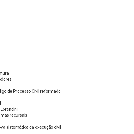
imura
redores
digo de Processo Civil reformado
l
 Lorencini
lemas recursais
va sistemática da execução civil