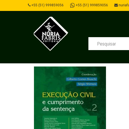
+55 (51) 999859056
+55 (51) 999859056
nuriafa