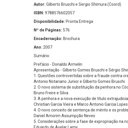
Autor:
Gilberto Bruschi e Sergio Shimura (Coord)
ISBN:
9788576602057
Disponibilidade:
Pronta Entrega
Nº de Páginas:
576
Encadernação:
Brochura
Ano:
2007
Sumário:
Prefácio - Donaldo Armelin
Apresentação - Gilberto Gomes Bruschi e Sérgio Sh
1. Questões controvertidas sobre a fraude contra c
Antonio Notariano Junior e Gilberto Gomes Bruschi
2. O novo sistema de substituição da penhora no Có
Bruno Freire e Silva
3. A penhora e a nova execução de título extrajudicia
Christian Garcia Vieira e Marco Antonio Garcia Lopes
4. O novo conceito de sentença de mérito e os prob
Daniel Amorim Assumpção Neves
5. Considerações sobre a fase de expropriação na no
Eduardo de Avelar Lamy