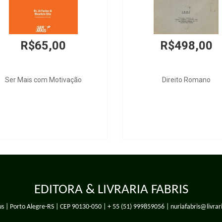
R$165,00
R$498
Fornalha dos Egos - O Político e o
La Garantía del n
Jurídico na Vida Nacional
EDITORA & LIVRARIA FABRIS
s | Porto Alegre-RS | CEP 90130-050 |
+ 55 (51) 999859056
| nuriafabris@livrar