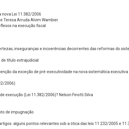
na nova Lei 11.382/2006
 e Teresa Arruda Alvim Wambier
flexos na execução fiscal
certezas, inseguranças e incoerências decorrentes das reformas do sist
e título extrajudicial
tenção da exceção de pré-executividade na nova sistemática executiva
382/2006)
e execução (Lei 11.382/2006)? Nelson Finotti Silva
ento de impugnação
 artigos: alguns pontos relevantes sob a ótica das leis 11.232/2005 e 1