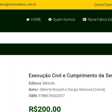
bris@livrariafabris.com.br
Como Com
HOME
Quem Somos
Núria Fabris Ed
Execução Civil e Cumprimento da Se
Editora:
Método
Autor:
Gilberto Bruschi e Sergio Shimura (Coord)
ISBN:
9788576602057
R$200,00