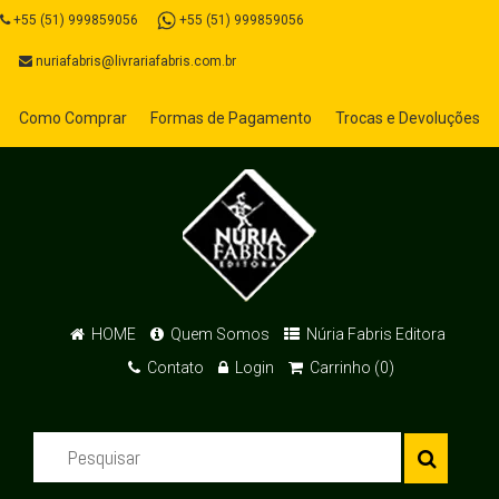
+55 (51) 999859056
+55 (51) 999859056
nuriafabris@livrariafabris.com.br
Como Comprar
Formas de Pagamento
Trocas e Devoluções
HOME
Quem Somos
Núria Fabris Editora
Contato
Login
Carrinho (0)