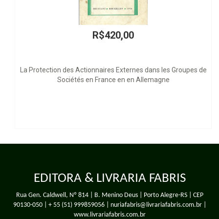
R$420,00
tion des Actionnaires Externes dans les Groupes de
Sociétés en France en en Allemagne
EDITORA & LIVRARIA FABRIS
Rua Gen. Caldwell, Nº 814 | B. Menino Deus | Porto Alegre-RS | CEP
90130-050 |
+ 55 (51) 999859056
| nuriafabris@livrariafabris.com.br |
www.livrariafabris.com.br