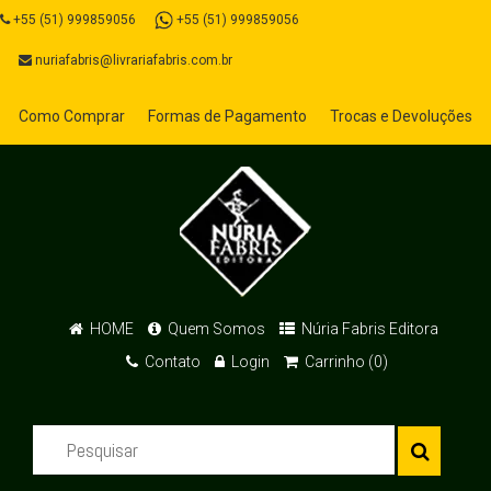
+55 (51) 999859056
+55 (51) 999859056
nuriafabris@livrariafabris.com.br
Como Comprar
Formas de Pagamento
Trocas e Devoluções
HOME
Quem Somos
Núria Fabris Editora
Contato
Login
Carrinho (0)