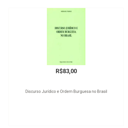
R$5
Direito de Famíl
83,00
 Ordem Burguesa no Brasil