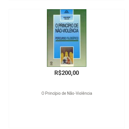
R$7
Curso de Direit
200,00
 de Não-Violência