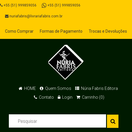
+55 (51) 999859056
+55 (51) 999859056
nuriafabris@livrariafabris.com.br
Como Comprar
Formas de Pagamento
Trocas e Devoluções
HOME
Quem Somos
Núria Fabris Editora
Contato
Login
Carrinho (0)