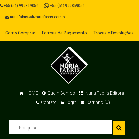
+55 (51) 999859056
+55 (51) 999859056
nuriafabris@livrariafabris.com.br
Como Comprar
Formas de Pagamento
Trocas e Devoluções
HOME
Quem Somos
Núria Fabris Editora
Contato
Login
Carrinho (0)