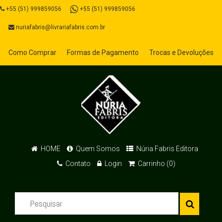
+55 (51) 999859056
+55 (51) 999859056
nuriafabris@livrariafabris.com.br
Como Comprar
Formas de Pagamento
Trocas e Devoluções
HOME
Quem Somos
Núria Fabris Editora
Contato
Login
Carrinho (0)